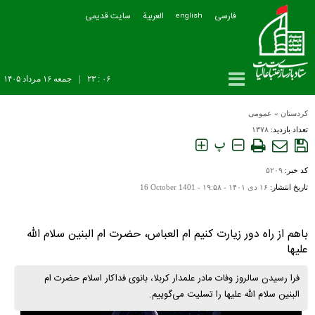
فارسی
العربیة
سایت قدیمی
english
۰۶ : ۲۳
|
جمعه ۱۶ مرداد ۱۴۰۵
کردستان
»
عمومی
تعداد بازدید:
۱۳۷۸
پ
کد خبر:
۵۲۰۹
تاریخ انتشار:
۱۶ دی ۱۴۰۱ - ۱۹:۵۸ -
16 October 1401
باهم از راه دور زیارت کنیم ام العباس، حضرت ام البنین سلام الله
علیها
فرا رسیدن سالروز وفات مادر علمدار کربلا، بانوی فداکار اسلام حضرت ام
البنین سلام الله علیها را تسلیت می‌گوییم.