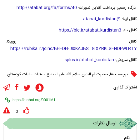
درگاه رسمی پرداخت آنلاین نذورات:
http://atabat.org/fa/forms/40
کانال ایتا:
@atabat_kurdistan
کانال بله:
https://ble.ir/atabat_kurdistan3
کانال روبیکا:
https://rubika.ir/joinc/BHEDFFJI0KAJBSTGIXYRKLSENOFWLRTY
کانال سروش:
splus.ir/atabat_kurdistan
برچسب ها:
حضرت ام البنین سلام الله علیها
،
بقیع
،
عتبات عالیات کردستان
اشتراک گذاری:
0
ارسال نظرات
نام